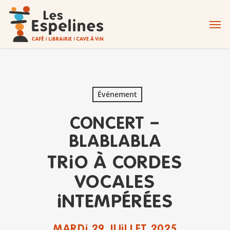
Skip
Men
to
main
content
Événement
CONCERT –
BLABLABLA
TRIO À CORDES
VOCALES
INTEMPÉRÉES
MARDI 29 JUILLET 2025